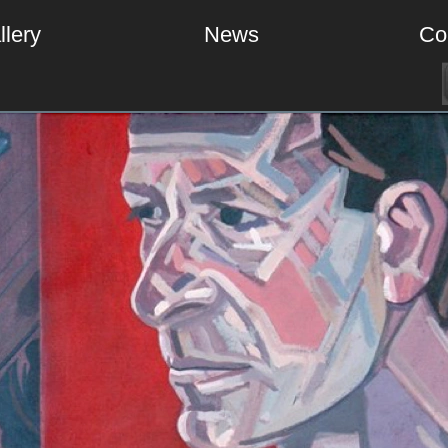
llery
News
Co