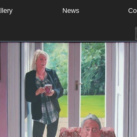
llery
News
Co