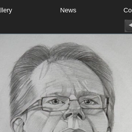
llery
News
Co